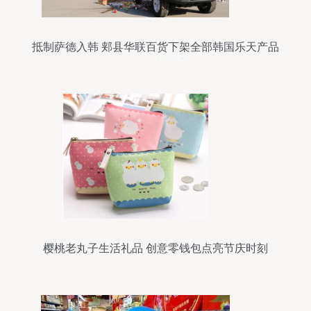
抵制萨德入韩 郏县华联百货下架全部韩国乐天产品
的行动与意义
樱桃老丸子生活礼品 创意零钱包点亮节庆时刻