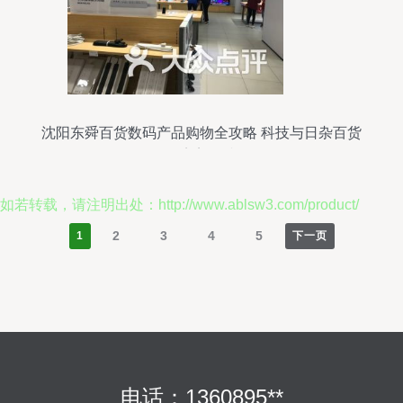
沈阳东舜百货数码产品购物全攻略 科技与日杂百货
的完美碰撞
如若转载，请注明出处：http://www.ablsw3.com/product/
2
3
4
5
1
下一页
电话：1360895**