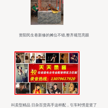
资阳民生巷新修的摊位不错,整齐规范亮眼
叫卖型精品 日杂百货高手这样配，引车时愣是竖了