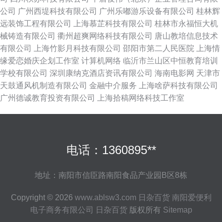
公司
广州西堤科技有限公司
广州乐嘟游乐设备有限公司
桂林辉
远装饰工程有限公司
上海慕芷科技有限公司
桂林市永福恒大机
械铸造有限公司
衢州超爽网络科技有限公司
唐山教培信息技术
有限公司
上海竹影月科技有限公司
邵阳市第二人民医院
上海情
缘爱恋婚庆企划工作室
计算机网络
临沂市兰山区中恒教育培训
学校有限公司
深圳康纳克酒店资讯有限公司
海南电影网
天津市
天鼓通风机制造有限公司
金融中介服务
上海啥萨科技有限公司
广州德诚教育投资有限公司
上海拾稿网络科技工作室
电话：1360895**
地址：南阳市信臣路南阳食品产业园B区8栋
Copyright © 2026
www.ablsw3.com
日杂百货
南阳爱便利
电子商务有限公司
日杂百货
版权所有
Sitemap