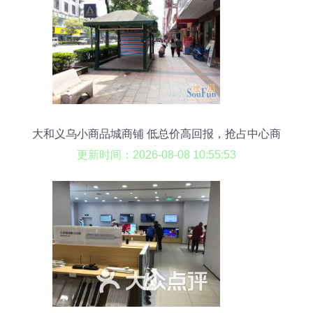
大和义乌小商品城商铺 低总价高回报，抢占中心商
圈财富先机
更新时间：2026-08-08 10:55:53