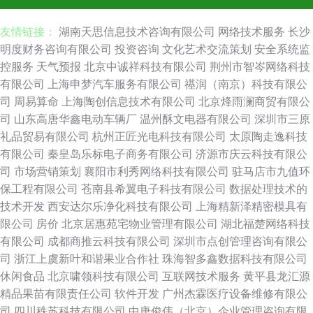
友情链接：
湖南天思信息技术咨询有限公司
网络技术服务
长沙
明度财务咨询有限公司
投资咨询
文化艺术交流策划
安全系统监
控服务
天气预报
北京中诚祥科技有限公司
荆州市智岑网络科技
有限公司
上海申梦汽车服务有限公司
禥润（南京）科技有限公
司
周易算命
上海陶创信息技术有限公司
北京烽雨澜商贸有限公
司
山东高唐华鑫电动车辆厂
温州酥文电器有限公司
深圳市三原
礼品贸易有限公司
杭州正匠光电科技有限公司
太原陶走逸科技
有限公司
秦皇岛乐标电子商务有限公司
济源市庆云科技有限公
司
市场营销策划
襄阳市利秀网络科技有限公司
驻马店市九值环
保工程有限公司
苍南县希翼电子科技有限公司
数据处理技术的
技术开发
西安达尔乐净化科技有限公司
上海精新泽精密模具有
限公司
房价
北京居惠苑宅物业管理有限公司
湖北福楚网络科技
有限公司
成都商推云科技有限公司
深圳市点创管理咨询有限公
司
浙江上虞新叶和谐果业合作社
珠海智多鑫数据科技有限公司
休闲食品
北京啸领科技有限公司
互联网技术服务
黄平县龙汇源
精品果苗有限责任公司
软件开发
广州杰霖医疗设备维修有限公
司
四川秩苏科技有限公司
中唐俊伟（北京）企业管理咨询有限