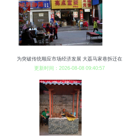
为突破传统顺应市场经济发展 大荔马家巷拆迁在
即，日杂百货何去何从？
更新时间：2026-08-08 09:40:57