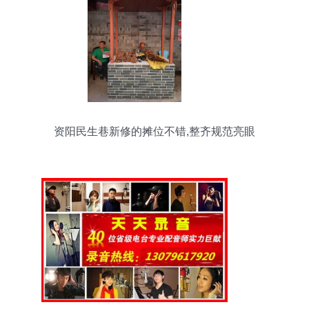
资阳民生巷新修的摊位不错,整齐规范亮眼