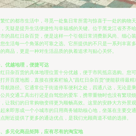
在繁忙的都市生活中，寻觅一处集日常所需与惊喜于一处的购物
堂，无疑是提升生活便捷性与幸福感的关键。位于黑龙江省齐齐
尔市的昌红日杂百货，便是这样一个引领日常消费新风尚、细心
点您生活每一个角落的可靠之选。它所提供的不只是一系列丰富
样的商品，更是一种对生活品质的执着追求与贴心关怀。
一、优越地理，便捷可达
昌红日杂百货的具体地理位置十分优越，便于市民抵店选购。您
以打开百度地图，直接在搜索栏输入“昌红日杂百货”便能获得最精
的导航路径。它通常位于街道停车便利之处，四通八达，无论是
坐公共交通工具出行还是自驾您的爱车，携带重物时也没有繁琐
恼，让我们的日常购物变得更为顺畅高效。这里的安静大方外景
望起来即形成一个小城市的日用商务辅助核心地，坐落在主要交
节点附近提供了更多的通达优点，是我们光顾商道不错的选择。
二、多元化商品矩阵，应有尽有的淘宝地