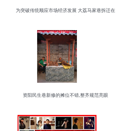
为突破传统顺应市场经济发展 大荔马家巷拆迁在
即，日杂百货何去何从？
资阳民生巷新修的摊位不错,整齐规范亮眼