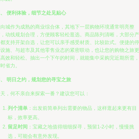
三、 便利体验，细节之处见贴心
万向城作为成熟的商业综合体，其地下一层购物环境通常明亮整
洁，动线规划合理，方便顾客轻松逛选。商品陈列清晰，大部分
品都支持开架自选，让您可以亲手感受材质、比较款式。便捷的
车设施、与超市及其他零售业态的紧密联动，也让您的购物之旅
加高效和轻松。抽出一个下午的时间，就能集中采购完近期所需
省时省力。
四、 明日之约，规划您的寻宝之旅
明天，何不亲自来探索一番？建议您可以：
列个清单
：出发前简单列出需要的物品，这样逛起来更有目
标，效率更高。
留足时间
：宝藏之地值得细细探寻，预留1-2小时，慢慢挑
选，可能会有意外发现。