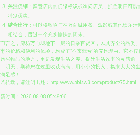
关注促销
：留意店内的促销标识或询问店员，抓住明日可能
特别优惠。
结合出行
：可以将购物与在万向城用餐、观影或其他娱乐活
相结合，度过一个充实愉快的周末。
总而言之，廊坊万向城地下一层的日杂百货区，以其齐全的品类
实惠的价格和便利的体验，构成了“不来就亏”的充足理由。它不仅
是购买物品的地方，更是发现生活之美、提升生活效率的灵感角
落。明天，期待您在这里收获满满，用小小的投入，换来大大的
活满足感！
若转载，请注明出处：http://www.ablsw3.com/product/75.html
新时间：2026-08-08 05:49:06