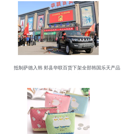
抵制萨德入韩 郏县华联百货下架全部韩国乐天产品
的行动与意义