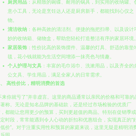
厨房用品
：从精致的碗碟、耐用的锅具，到实用的收纳罐、
意小工具，无论是烹饪达人还是厨房新手，都能找到心仪之
物。
清洁收纳
：各种高效的清洁剂、便捷的拖把扫帚、以及设计
妙的收纳箱、储物盒，帮助您轻松打造整洁有序的家居环境
家居装饰
：性价比高的装饰摆件、温馨的灯具、舒适的靠垫
毯，花小钱就能为生活空间增添一抹亮色与情趣。
个人护理与文具
：丰富的毛巾浴巾、洗漱用品，以及齐全的
公文具、学生用品，满足全家人的日常需求。
二、 高性价比，精明消费的首选
“不来你就亏了”并非虚言。这里的商品通常以亲民的价格和可靠的
质著称。无论是知名品牌的基础款，还是经过市场检验的优质厂
货，都能让您用更少的预算，买到更超值的商品。特别在促销季
特定时段，常常能遇到令人心动的折扣和优惠组合，实现真正的“
物低价”。对于注重实用性和预算的家庭来说，这里无疑是精明消
的乐园。